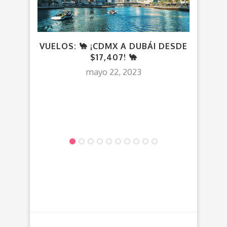
VUELOS: 🐪 ¡CDMX A DUBÁI DESDE
¡CDM
$17,407! 🐪
mayo 22, 2023