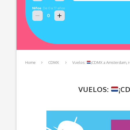
Home
CDMX
Vuelos:
¡CDMX a Amsterdam, re
VUELOS:
¡C