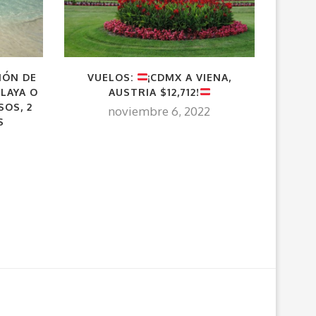
¡CD
IÓN DE
VUELOS:
¡CDMX A VIENA,
$3,
LAYA O
AUSTRIA $12,712!
HOT
SOS, 2
noviembre 6, 2022
S