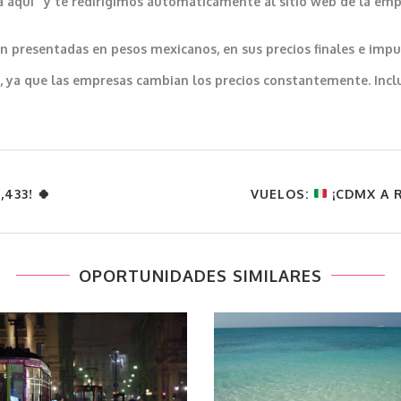
a aquí” y te redirigimos automáticamente al sitio web de la emp
 presentadas en pesos mexicanos, en sus precios finales e impu
var, ya que las empresas cambian los precios constantemente. In
433! 🍀
VUELOS:
¡CDMX A R
OPORTUNIDADES SIMILARES