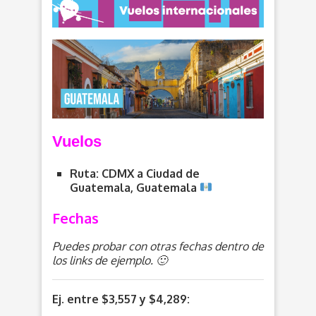
V
uelos
Ruta: CDMX a
Ciudad de
Guatemala, Guatemala
Fechas
Puedes probar con otras fechas dentro de
los links de ejemplo. 🙂
Ej. entre $3,557 y $4,289: