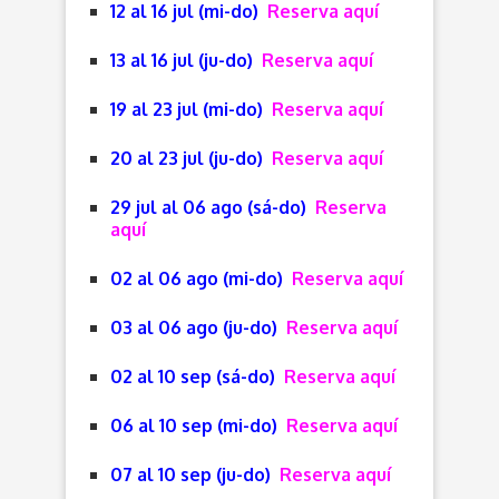
12 al 16 jul (mi-do)
Reserva aquí
13 al 16 jul (ju-do)
Reserva aquí
19 al 23 jul (mi-do)
Reserva aquí
20 al 23 jul (ju-do)
Reserva aquí
29 jul al 06 ago (sá-do)
Reserva
aquí
02 al 06 ago (mi-do)
Reserva aquí
03 al 06 ago (ju-do)
Reserva aquí
02 al 10 sep (sá-do)
Reserva aquí
06 al 10 sep (mi-do)
Reserva aquí
07 al 10 sep (ju-do)
Reserva aquí