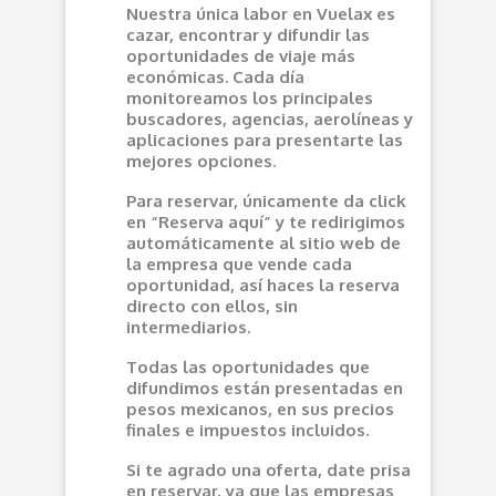
Nuestra única labor en Vuelax es
cazar, encontrar y difundir las
oportunidades de viaje más
económicas. Cada día
monitoreamos los principales
buscadores, agencias, aerolíneas y
aplicaciones para presentarte las
mejores opciones.
Para reservar, únicamente da click
en “Reserva aquí” y te redirigimos
automáticamente al sitio web de
la empresa que vende cada
oportunidad, así haces la reserva
directo con ellos, sin
intermediarios.
Todas las oportunidades que
difundimos están presentadas en
pesos mexicanos, en sus precios
finales e impuestos incluidos.
Si te agrado una oferta, date prisa
en reservar, ya que las empresas