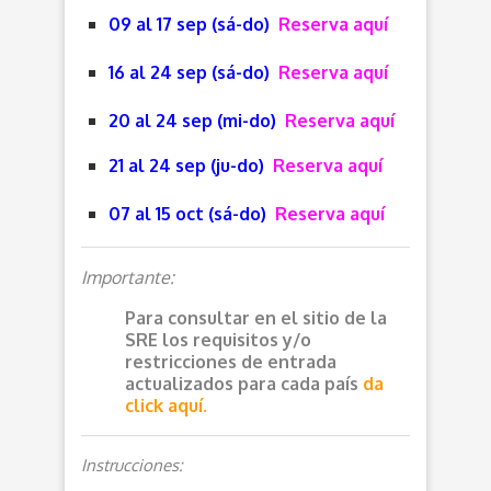
09 al 17 sep (sá-do)
Reserva aquí
16 al 24 sep (sá-do)
Reserva aquí
20 al 24 sep (mi-do)
Reserva aquí
21 al 24 sep (ju-do)
Reserva aquí
07 al 15 oct (sá-do)
Reserva aquí
Importante:
Para consultar en el sitio de la
SRE los requisitos y/o
restricciones de entrada
actualizados para cada país
da
click aquí.
Instrucciones: