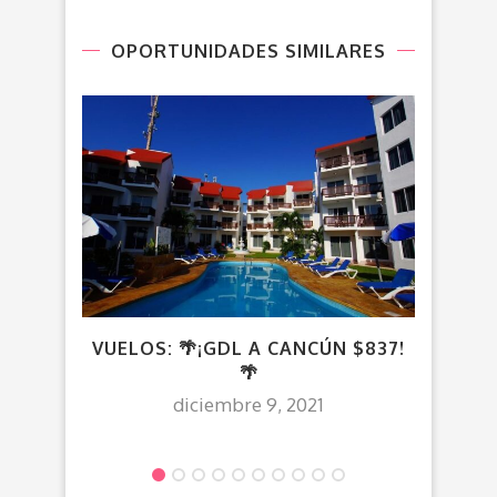
OPORTUNIDADES SIMILARES
VUELOS: 🌴¡GDL A CANCÚN $837!
V
🌴
diciembre 9, 2021