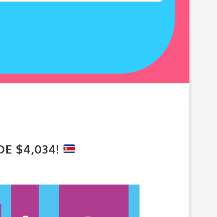
DE $4,034!