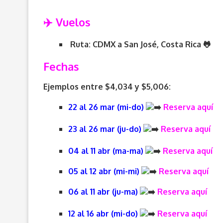
✈️ Vuelos
Ruta: CDMX a San José, Costa Rica 🐸
Fechas
Ejemplos entre $4,034 y $5,006:
22 al 26 mar (mi-do)
Reserva aquí
23 al 26 mar (ju-do)
Reserva aquí
04 al 11 abr (ma-ma)
Reserva aquí
05 al 12 abr (mi-mi)
Reserva aquí
06 al 11 abr (ju-ma)
Reserva aquí
12 al 16 abr (mi-do)
Reserva aquí