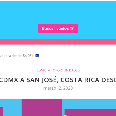
sta Rica desde $4,034!
CDMX
OPORTUNIDADES
CDMX A SAN JOSÉ, COSTA RICA DES
marzo 12, 2023