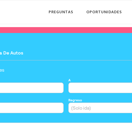
PREGUNTAS
OPORTUNIDADES