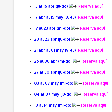
13 al 16 abr (ju-do)
Reserva aquí
17 abr al 15 may (lu-lu)
Reserva aquí
19 al 23 abr (mi-do)
Reserva aquí
20 al 23 abr (ju-do)
Reserva aquí
21 abr al 01 may (vi-lu)
Reserva aquí
26 al 30 abr (mi-do)
Reserva aquí
27 al 30 abr (ju-do)
Reserva aquí
03 al 07 may (mi-do)
Reserva aquí
04 al 07 may (ju-do)
Reserva aquí
10 al 14 may (mi-do)
Reserva aquí