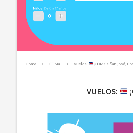
Home
CDMX
Vuelos:
¡CDMX a San José, Co
VUELOS:
¡