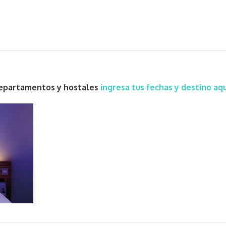
 departamentos y hostales
ingresa tus fechas y destino aqu