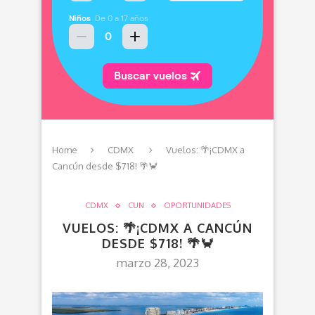
Home
CDMX
Vuelos: 🌴¡CDMX a
Cancún desde $718! 🌴🦀
CDMX
CUN
OPORTUNIDADES
VUELOS: 🌴¡CDMX A CANCÚN
DESDE $718! 🌴🦀
marzo 28, 2023