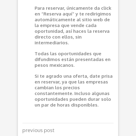
Para reservar, únicamente da click
en “Reserva aquí” y te redirigimos
automáticamente al sitio web de
la empresa que vende cada
oportunidad, así haces la reserva
directo con ellos, sin
intermediarios.
Todas las oportunidades que
difundimos están presentadas en
pesos mexicanos.
Si te agrado una oferta, date prisa
en reservar, ya que las empresas
cambian los precios
constantemente. Incluso algunas
oportunidades pueden durar solo
un par de horas disponibles.
previous post