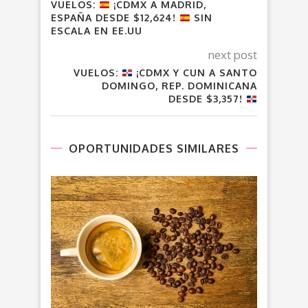
VUELOS:
¡CDMX A MADRID,
ESPAÑA DESDE $12,624!
SIN
ESCALA EN EE.UU
next post
VUELOS:
¡CDMX Y CUN A SANTO
DOMINGO, REP. DOMINICANA
DESDE $3,357!
OPORTUNIDADES SIMILARES