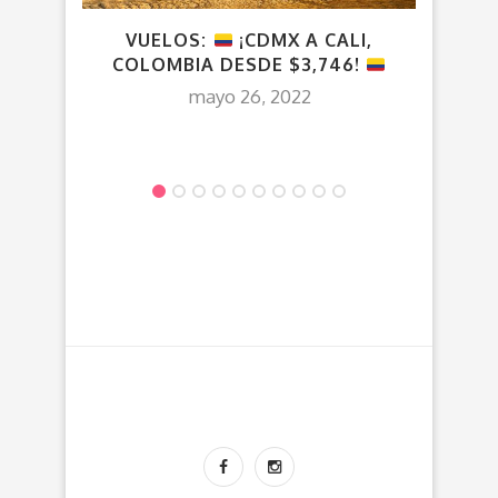
VUELOS:
¡CDMX A CALI,
VU
COLOMBIA DESDE $3,746!
REG
mayo 26, 2022