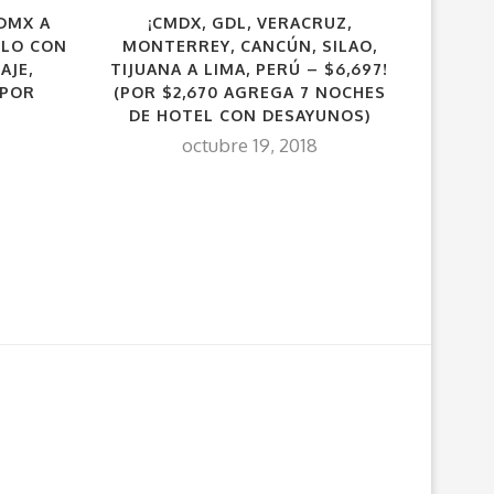
CDMX A
¡CMDX, GDL, VERACRUZ,
¡CDMX 
PLO CON
MONTERREY, CANCÚN, SILAO,
(POR
AJE,
TIJUANA A LIMA, PERÚ – $6,697!
DE 
 POR
(POR $2,670 AGREGA 7 NOCHES
DE HOTEL CON DESAYUNOS)
octubre 19, 2018