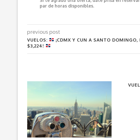
Si te agrado una oferta, date prisa en reser
par de horas disponibles.
previous post
VUELOS:
¡CDMX Y CUN A SANTO DOMINGO, 
$3,224!
VUEL