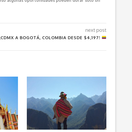
cluso algunas oportunidades pueden durar solo un
next post
¡CDMX A BOGOTÁ, COLOMBIA DESDE $4,197!