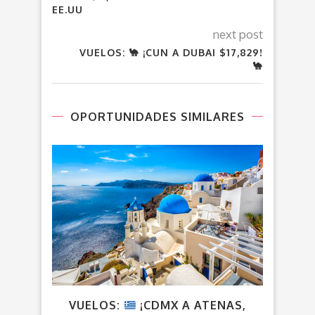
EE.UU
next post
VUELOS: 🐪 ¡CUN A DUBAI $17,829!
🐪
OPORTUNIDADES SIMILARES
VUELOS:
¡CDMX A ATENAS,
V