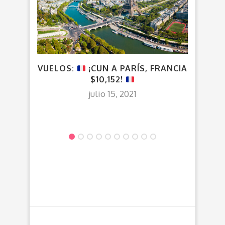
VUELOS:
¡CUN A PARÍS, FRANCIA
¡
$10,152!
MED
julio 15, 2021