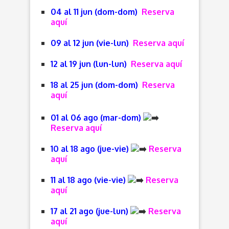
04 al 11 jun (dom-dom)
Reserva
aquí
09 al 12 jun (vie-lun)
Reserva aquí
12 al 19 jun (lun-lun)
Reserva aquí
18 al 25 jun (dom-dom)
Reserva
aquí
01 al 06 ago (mar-dom)
Reserva aquí
10 al 18 ago (jue-vie)
Reserva
aquí
11 al 18 ago (vie-vie)
Reserva
aquí
17 al 21 ago (jue-lun)
Reserva
aquí