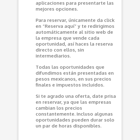
aplicaciones para presentarte las
mejores opciones.
Para reservar, únicamente da click
en “Reserva aquí” y te redirigimos
automáticamente al sitio web de
la empresa que vende cada
oportunidad, así haces la reserva
directo con ellos, sin
intermediarios.
Todas las oportunidades que
difundimos están presentadas en
pesos mexicanos, en sus precios
finales e impuestos incluidos.
Si te agrado una oferta, date prisa
en reservar, ya que las empresas
cambian los precios
constantemente. Incluso algunas
oportunidades pueden durar solo
un par de horas disponibles.