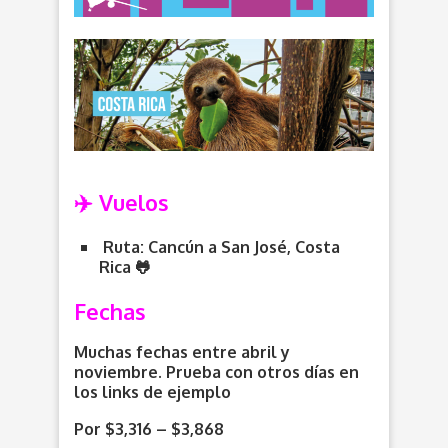
✈️ Vuelos
Ruta: Cancún a San José, Costa
Rica 🐸
Fechas
Muchas fechas entre abril y
noviembre. Prueba con otros días en
los links de ejemplo
Por $3,316 – $3,868