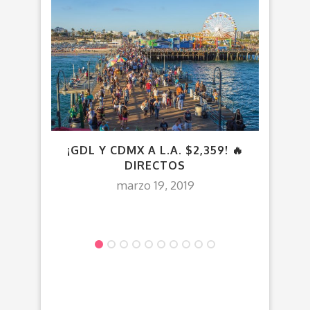
¡GDL Y CDMX A L.A. $2,359! 🔥
V
DIRECTOS
marzo 19, 2019