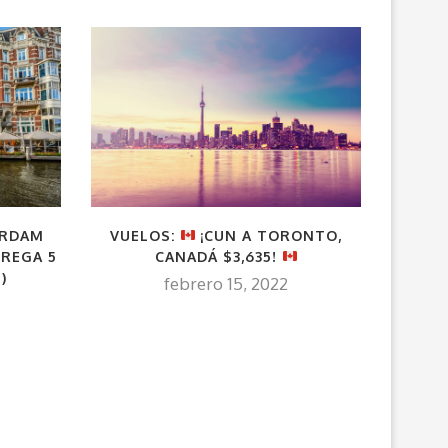
VUELOS:
¡CUN A TORONTO,
ERDAM
VUEL
CANADÁ $3,635!
GREGA 5
J
)
febrero 15, 2022