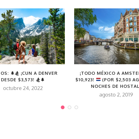
OS: 🌲🏂 ¡CUN A DENVER
¡TODO MÉXICO A AMST
DESDE $3,573! 🏂🌲
$10,923!
(POR $2,503 A
NOCHES DE HOSTAL
octubre 24, 2022
agosto 2, 2019