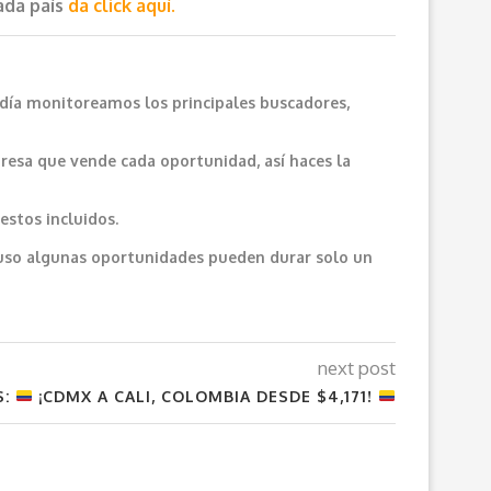
cada país
da click aquí.
 día monitoreamos los principales buscadores,
resa que vende cada oportunidad, así haces la
estos incluidos.
cluso algunas oportunidades pueden durar solo un
next post
S:
¡CDMX A CALI, COLOMBIA DESDE $4,171!