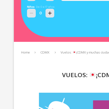
Home
CDMX
Vuelos:
¡CDMX y muchas ciudad
VUELOS:
¡CD