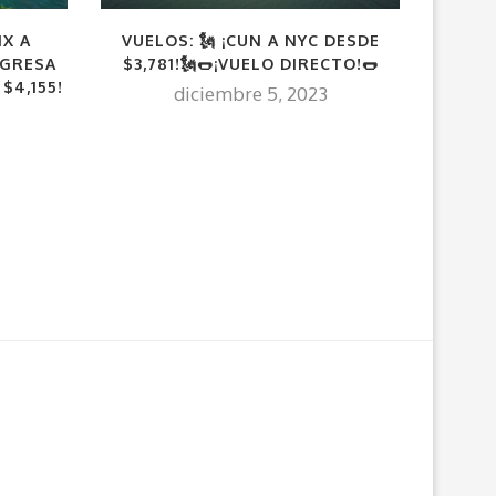
VUELOS: 🗽 ¡CUN A NYC DESDE
C
MX A
$3,781!🗽🌭¡VUELO DIRECTO!🌭
EGRESA
$4,155!
diciembre 5, 2023