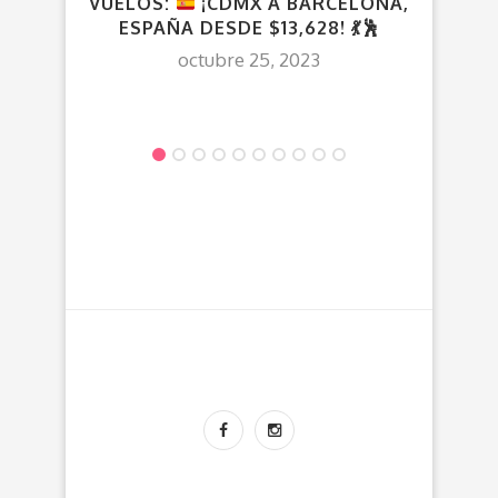
VUELOS:
¡CDMX A BARCELONA,
VU
ESPAÑA DESDE $13,628!
💃
🕺
ES
octubre 25, 2023