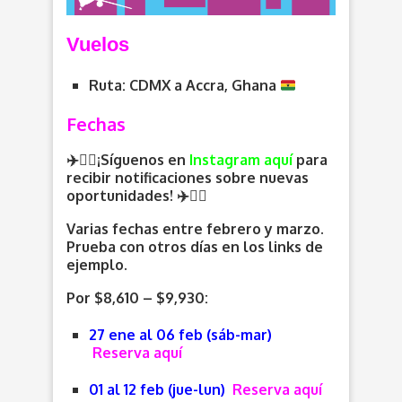
V
uelos
Ruta: CDMX a Accra, Ghana
Fechas
✈️🏃‍♂️¡Síguenos en
Instagram aquí
para
recibir notificaciones sobre nuevas
oportunidades
! ✈️
🏃‍♀️
Varias fechas entre febrero y marzo.
Prueba con otros días en los links de
ejemplo.
Por $8,610 – $9,930:
27 ene al 06 feb (sáb-mar
)
Reserva aquí
01 al 12 feb (jue-lun
)
Reserva aquí