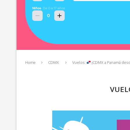
Home
CDMX
Vuelos:
¡CDMX a Panamá desd
VUEL