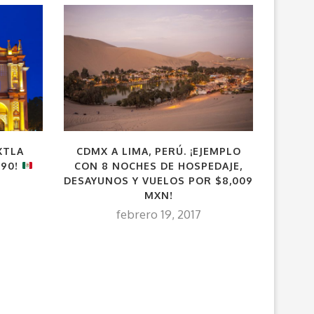
XTLA
CDMX A LIMA, PERÚ. ¡EJEMPLO
VUE
290!
CON 8 NOCHES DE HOSPEDAJE,
DESAYUNOS Y VUELOS POR $8,009
MXN!
febrero 19, 2017