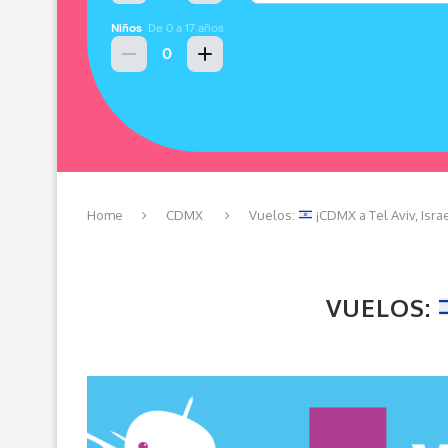
Home
CDMX
Vuelos:
¡CDMX a Tel Aviv, Isra
VUELOS: