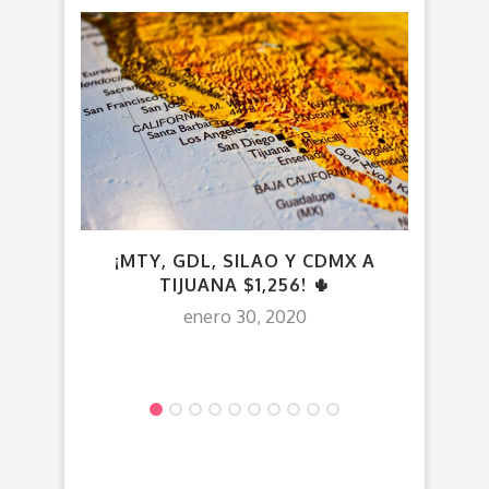
¡MTY, GDL, SILAO Y CDMX A
VUE
TIJUANA $1,256! 🌵
enero 30, 2020