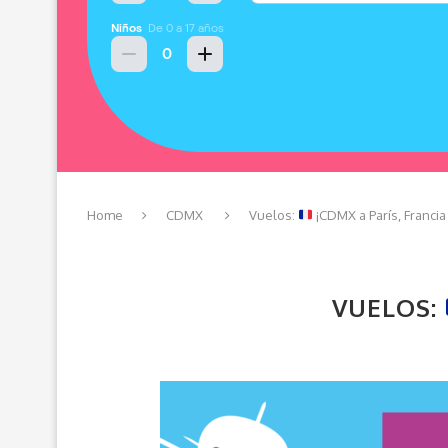
Home
CDMX
Vuelos:
¡CDMX a París, Franci
VUELOS: