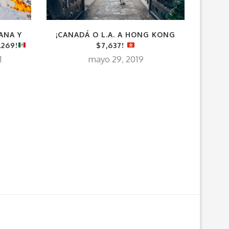
ANA Y
¡CANADÁ O L.A. A HONG KONG
VUE
269!
$7,637!
CANAD
1
mayo 29, 2019