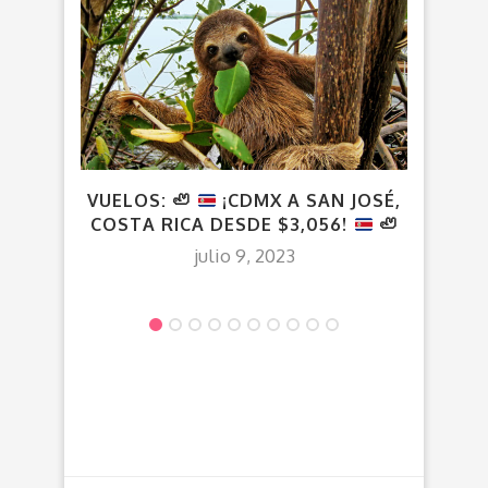
VUELOS:
🦥
¡CDMX A SAN JOSÉ,
¡C
COSTA RICA DESDE $3,056!
🦥
julio 9, 2023