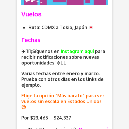
V
uelos
Ruta: CDMX a Tokio, Japón
Fechas
✈️🏃‍♂️¡Síguenos en
Instagram aquí
para
recibir notificaciones sobre nuevas
oportunidades
! ✈️
🏃‍♀️
Varias fechas entre enero y marzo.
Prueba con otros días en los links de
ejemplo.
Elige la opción “Más barato” para ver
vuelos sin escala en Estados Unidos
😉
Por $23,465 – $24,337