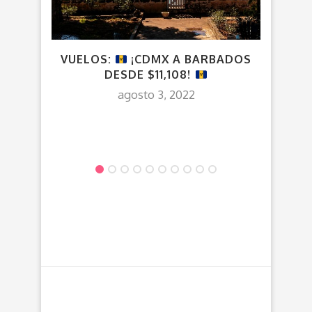
VUELOS:
¡CDMX A BARBADOS
¡CDM
DESDE $11,108!
agosto 3, 2022