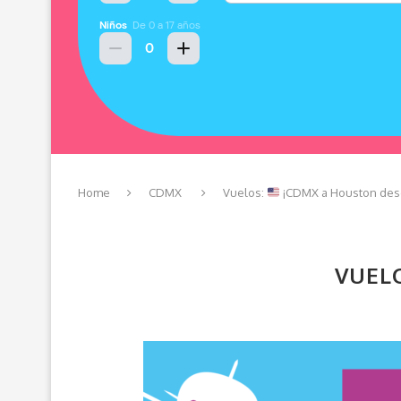
Home
CDMX
Vuelos:
¡CDMX a Houston desd
VUEL