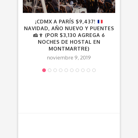
¡CDMX A PARÍS $9,437!
C
NAVIDAD, AÑO NUEVO Y PUENTES
MED
🧀
🍷
(POR $3,130 AGREGA 6
¡O
NOCHES DE HOSTAL EN
PES
MONTMARTRE)
noviembre 9, 2019