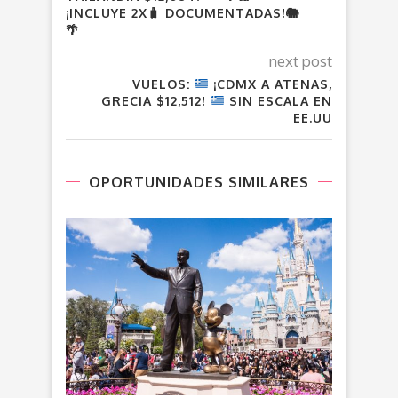
¡INCLUYE 2X
🧳
DOCUMENTADAS!
🐘
🌴
next post
VUELOS:
¡CDMX A ATENAS,
GRECIA $12,512!
SIN ESCALA EN
EE.UU
OPORTUNIDADES SIMILARES