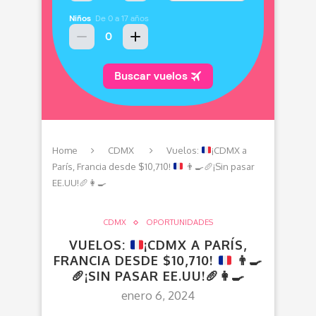
Home
CDMX
Vuelos:
¡CDMX a
París, Francia desde $10,710!
👨‍🍳
🥖
¡Sin pasar
EE.UU!
🥖
👩‍🍳
CDMX
OPORTUNIDADES
VUELOS:
¡CDMX A PARÍS,
FRANCIA DESDE $10,710!
👨‍🍳
🥖
¡SIN PASAR EE.UU!
🥖
👩‍🍳
enero 6, 2024