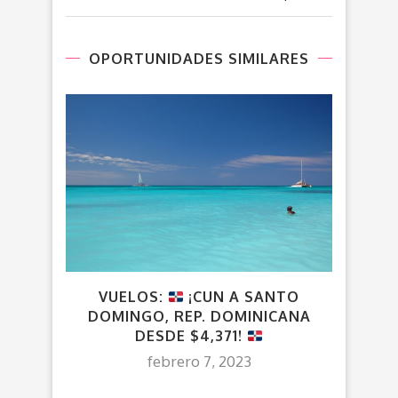
OPORTUNIDADES SIMILARES
VUELOS:
¡CUN A SANTO
DOMINGO, REP. DOMINICANA
CALG
DESDE $4,371!
febrero 7, 2023