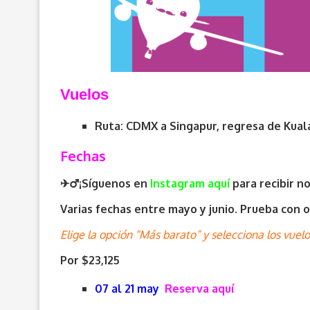
V
uelos
Ruta: CDMX a Singapur, regresa de Kual
Fechas
✈️‍♂️¡Síguenos en
Instagram aquí
para recibir n
Varias fechas entre mayo y junio. Prueba con o
Elige la opción “Más barato” y selecciona los vue
Por $23,125
07 al 21 may
Reserva aquí