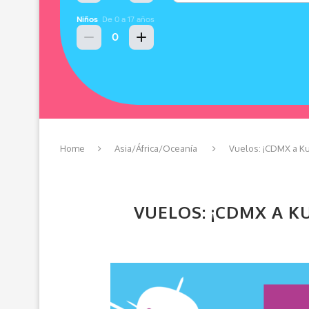
Home
Asia/África/Oceanía
Vuelos: ¡CDMX a Ku
VUELOS: ¡CDMX A K