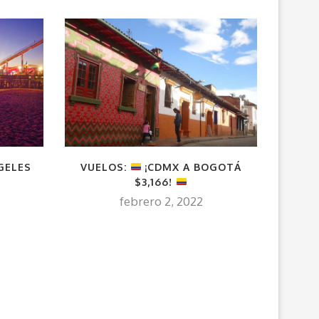
GELES
VUELOS:
¡CDMX A BOGOTÁ
VUELO
$3,166!
CA
febrero 2, 2022