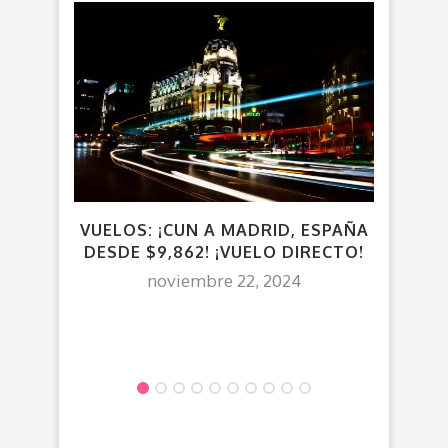
VUELOS: ¡CUN A MADRID, ESPAÑA
¡C
DESDE $9,862! ¡VUELO DIRECTO!
noviembre 22, 2024