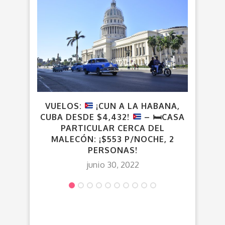
VUELOS:
¡CUN A LA HABANA,
¡CD
CUBA DESDE $4,432!
–
🛏️
CASA
PARTICULAR CERCA DEL
MALECÓN: ¡$553 P/NOCHE, 2
PERSONAS!
junio 30, 2022