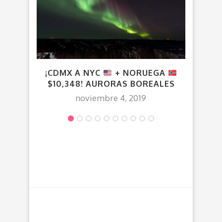
¡CDMX A NYC
+ NORUEGA
¡
$10,348! AURORAS BOREALES
HOT
noviembre 4, 2019