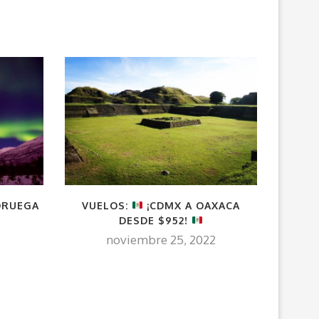
NORUEGA
VUELOS:
¡CDMX A OAXACA
CD
DESDE $952!
Y
noviembre 25, 2022