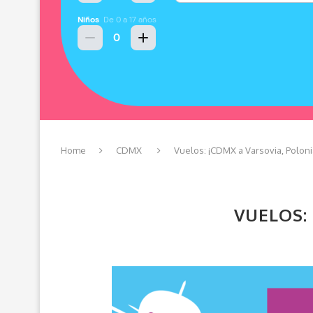
Home
CDMX
Vuelos: ¡CDMX a Varsovia, Polon
VUELOS: 