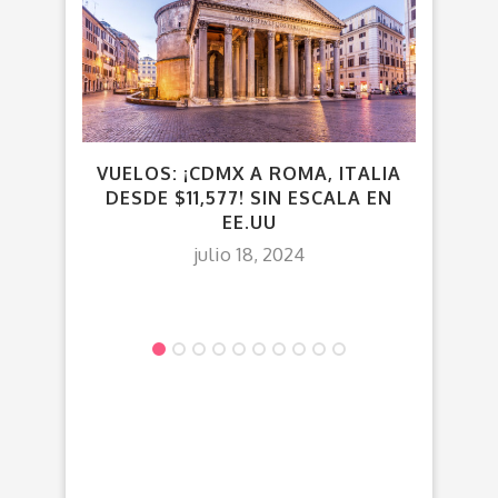
VUELOS: ¡CDMX A ROMA, ITALIA
¡CU
DESDE $11,577! SIN ESCALA EN
AG
EE.UU
julio 18, 2024