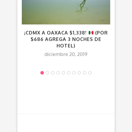
¡CDMX A OAXACA $1,338!
(POR
VU
$686 AGREGA 3 NOCHES DE
HOTEL)
diciembre 20, 2019