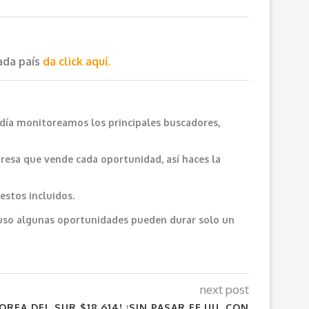
cada país
da click aquí.
 día monitoreamos los principales buscadores,
resa que vende cada oportunidad, así haces la
estos incluidos.
cluso algunas oportunidades pueden durar solo un
next post
OREA DEL SUR $18,614! ¡SIN PASAR EE.UU, CON