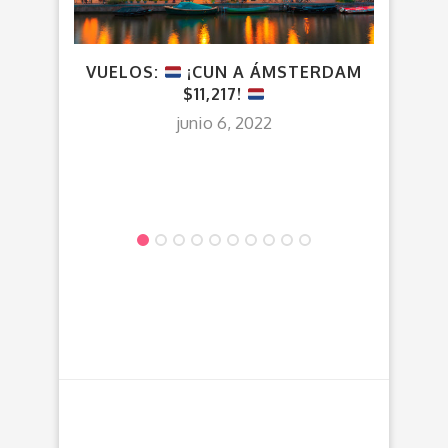
VUELOS:
¡CUN A ÁMSTERDAM
VU
$11,217!
A
junio 6, 2022