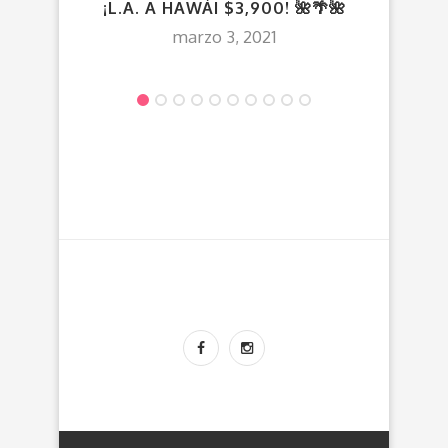
¡L.A. A HAWÁI $3,900! 🌺🌴🌺
VUE
marzo 3, 2021