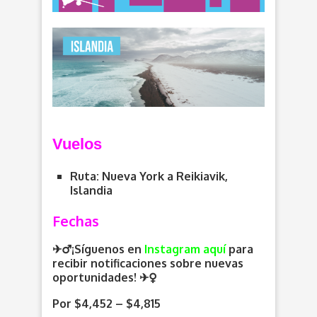
V
uelos
Ruta: Nueva York a Reikiavik,
Islandia
Fechas
✈️‍♂️¡Síguenos en
Instagram aquí
para
recibir notificaciones sobre nuevas
oportunidades
! ✈️
Por $4,452 – $4,815