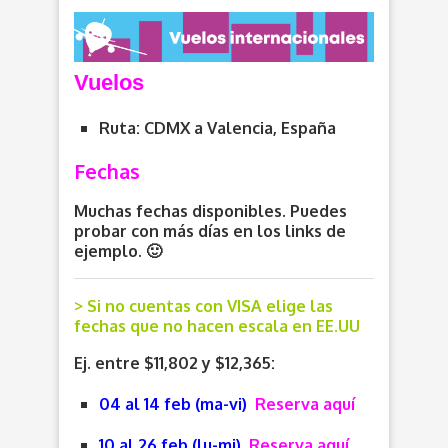
V
uelos
Ruta: CDMX a Valencia, España
Fechas
Muchas fechas disponibles. Puedes
probar con más días en los links de
ejemplo. 🙂
> Si no cuentas con VISA elige las
fechas que no hacen escala en EE.UU
Ej. entre $11,802 y $12,365:
04 al 14 feb (ma-vi)
Reserva aquí
10 al 26 feb (lu-mi)
Reserva aquí