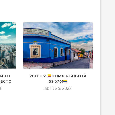
PAULO
VUELOS:
¡CDMX A BOGOTÁ
VUEL
RECTO!
$3,676!
G
4
abril 26, 2022