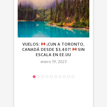
VUELOS:
¡CUN A TORONTO,
VU
CANADÁ DESDE $3,407!
SIN
REG
ESCALA EN EE.UU
enero 19, 2023