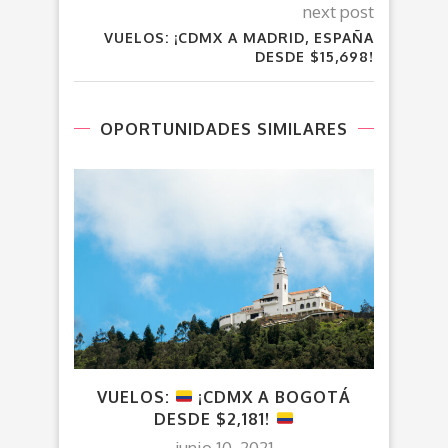
next post
VUELOS: ¡CDMX A MADRID, ESPAÑA
DESDE $15,698!
OPORTUNIDADES SIMILARES
VUELOS:
¡CDMX A BOGOTÁ
VUEL
DESDE $2,181!
junio 10, 2021