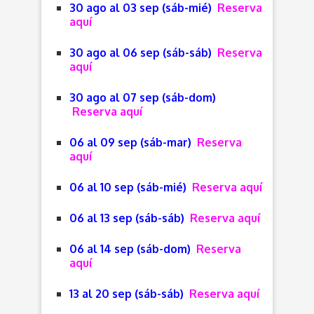
30 ago al 03 sep (sáb-mié)
Reserva
aquí
30 ago al 06 sep (sáb-sáb)
Reserva
aquí
30 ago al 07 sep (sáb-dom)
Reserva aquí
06 al 09 sep (sáb-mar)
Reserva
aquí
06 al 10 sep (sáb-mié)
Reserva aquí
06 al 13 sep (sáb-sáb)
Reserva aquí
06 al 14 sep (sáb-dom)
Reserva
aquí
13 al 20 sep (sáb-sáb)
Reserva aquí