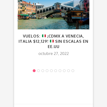
CUN 
VUELOS:
¡CDMX A VENECIA,
ITALIA $12,129!
SIN ESCALAS EN
EE.UU
octubre 27, 2022