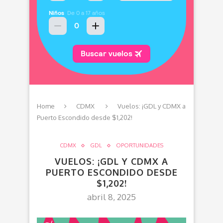
Home
CDMX
Vuelos: ¡GDL y CDMX a
Puerto Escondido desde $1,202!
CDMX
GDL
OPORTUNIDADES
VUELOS: ¡GDL Y CDMX A
PUERTO ESCONDIDO DESDE
$1,202!
abril 8, 2025