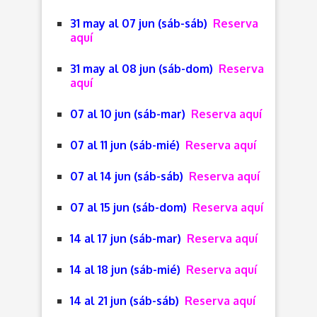
31 may al 07 jun (sáb-sáb)
Reserva
aquí
31 may al 08 jun (sáb-dom)
Reserva
aquí
07 al 10 jun (sáb-mar)
Reserva aquí
07 al 11 jun (sáb-mié)
Reserva aquí
07 al 14 jun (sáb-sáb)
Reserva aquí
07 al 15 jun (sáb-dom)
Reserva aquí
14 al 17 jun (sáb-mar)
Reserva aquí
14 al 18 jun (sáb-mié)
Reserva aquí
14 al 21 jun (sáb-sáb)
Reserva aquí