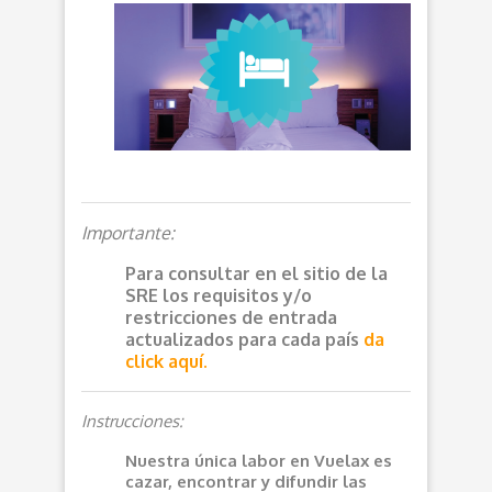
Importante:
Para consultar en el sitio de la
SRE los requisitos y/o
restricciones de entrada
actualizados para cada país
da
click aquí.
Instrucciones:
Nuestra única labor en Vuelax es
cazar, encontrar y difundir las