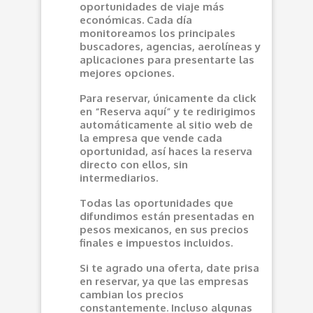
oportunidades de viaje más
económicas. Cada día
monitoreamos los principales
buscadores, agencias, aerolíneas y
aplicaciones para presentarte las
mejores opciones.
Para reservar, únicamente da click
en “Reserva aquí” y te redirigimos
automáticamente al sitio web de
la empresa que vende cada
oportunidad, así haces la reserva
directo con ellos, sin
intermediarios.
Todas las oportunidades que
difundimos están presentadas en
pesos mexicanos, en sus precios
finales e impuestos incluidos.
Si te agrado una oferta, date prisa
en reservar, ya que las empresas
cambian los precios
constantemente. Incluso algunas