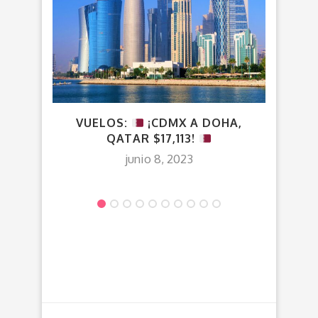
VUELOS:
¡CDMX A DOHA,
¡C
QATAR $17,113!
junio 8, 2023