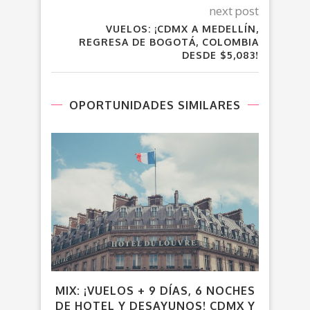
next post
VUELOS: ¡CDMX A MEDELLÍN,
REGRESA DE BOGOTÁ, COLOMBIA
DESDE $5,083!
OPORTUNIDADES SIMILARES
MIX: ¡VUELOS + 9 DÍAS, 6 NOCHES
VU
DE HOTEL Y DESAYUNOS! CDMX Y
ES