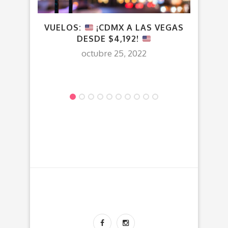
VUELOS:
¡CDMX A LAS VEGAS
V
DESDE $4,192!
C
octubre 25, 2022