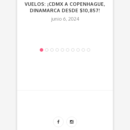
VUELOS: ¡CDMX A COPENHAGUE,
DINAMARCA DESDE $10,857!
GU
(POR
junio 6, 2024
HOTE