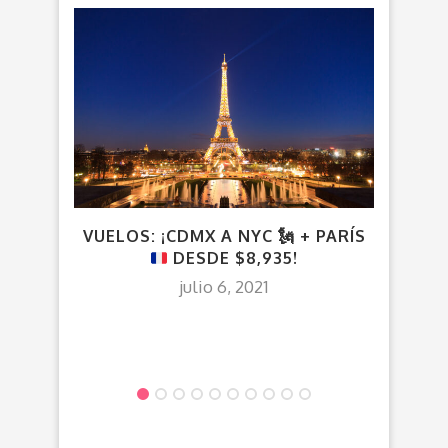
VUELOS: ¡CDMX A NYC
🗽
+ PARÍS
DESDE $8,935!
LAU
OPCI
julio 6, 2021
P