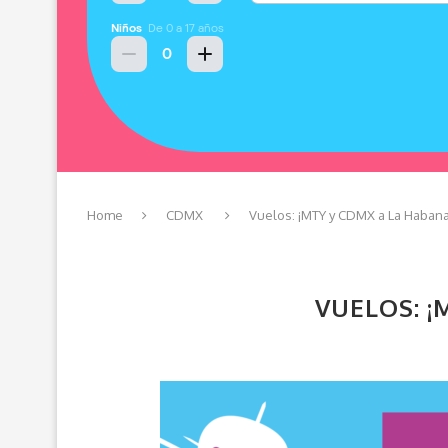
Home
CDMX
Vuelos: ¡MTY y CDMX a La Habana
VUELOS: ¡