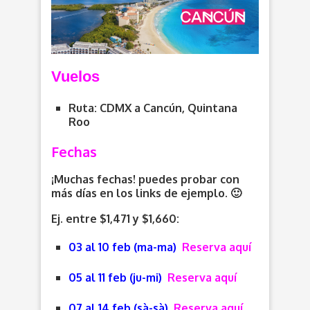
V
uelos
Ruta: CDMX a Cancún, Quintana
Roo
Fechas
¡Muchas fechas! puedes probar con
más días en los links de ejemplo. 🙂
Ej. entre $1,471 y $1,660:
03 al 10 feb (ma-ma)
Reserva aquí
05 al 11 feb (ju-mi)
Reserva aquí
07 al 14 feb (sà-sà)
Reserva aquí