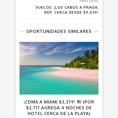
next post
VUELOS: ¡LOS CABOS A PRAGA,
REP. CHECA DESDE $9,439!
OPORTUNIDADES SIMILARES
¡CDMX A MIAMI $3,379!
(POR
¡T
$2,717 AGREGA 4 NOCHES DE
HOTEL CERCA DE LA PLAYA)
V