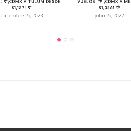
VUELOS: 🌴 ¡CDMX A M
: 🌴¡CDMX A TULUM DESDE
$1,056! 🌴
$1,187! 🌴
julio 15, 2022
diciembre 15, 2023