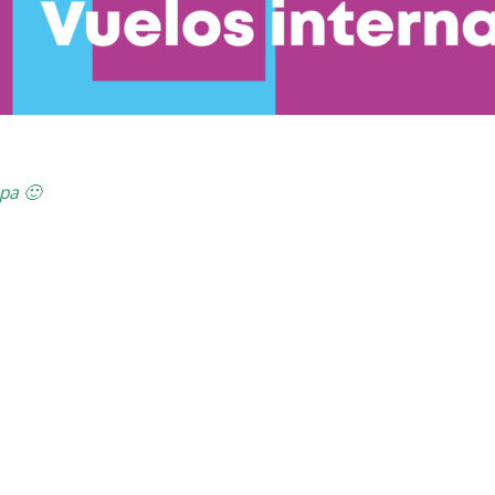
opa 🙂