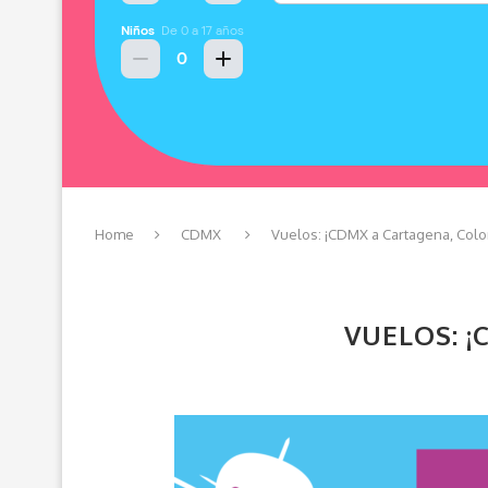
Home
CDMX
Vuelos: ¡CDMX a Cartagena, Col
VUELOS: ¡