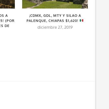
OS A
¡CDMX, GDL, MTY Y SILAO A
¡CD
5! (POR
PALENQUE, CHIAPAS $1,620!
DIREC
ES DE
10
diciembre 27, 2019