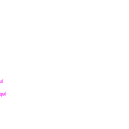
uí
quí