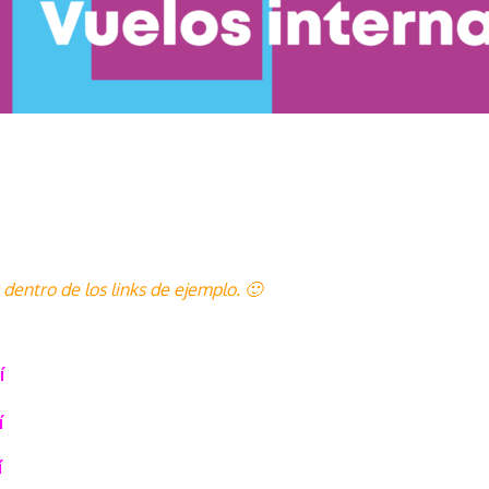
dentro de los links de ejemplo. 🙂
í
í
í